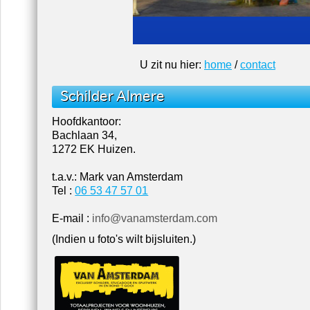
U zit nu hier:
home
/
contact
Schilder Almere
Hoofdkantoor:
Bachlaan 34,
1272 EK Huizen.
t.a.v.: Mark van Amsterdam
Tel :
06 53 47 57 01
E-mail :
info@vanamsterdam.com
(Indien u foto's wilt bijsluiten.)