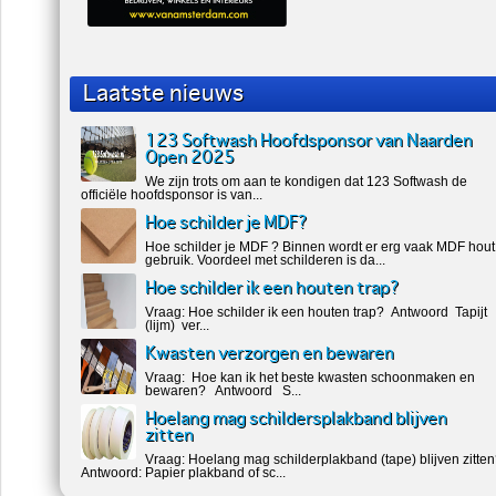
Laatste nieuws
123 Softwash Hoofdsponsor van Naarden
Open 2025
We zijn trots om aan te kondigen dat 123 Softwash de
officiële hoofdsponsor is van...
Hoe schilder je MDF?
Hoe schilder je MDF ? Binnen wordt er erg vaak MDF hout
gebruik. Voordeel met schilderen is da...
Hoe schilder ik een houten trap?
Vraag: Hoe schilder ik een houten trap? Antwoord Tapijt
(lijm) ver...
Kwasten verzorgen en bewaren
Vraag: Hoe kan ik het beste kwasten schoonmaken en
bewaren? Antwoord S...
Hoelang mag schildersplakband blijven
zitten
Vraag: Hoelang mag schilderplakband (tape) blijven zitte
Antwoord: Papier plakband of sc...