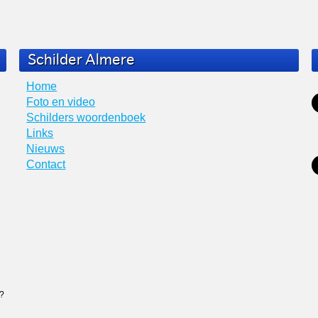
Schilder Almere
Home
Foto en video
Schilders woordenboek
Links
Nieuws
Contact
n?