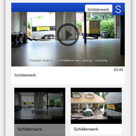
Schilderwerk Buiten Schildersbedrijf Schilder
U zit nu hier:
home
/
foto-en-video
Video's
Schilderwerk
03:45
Schilderwerk.