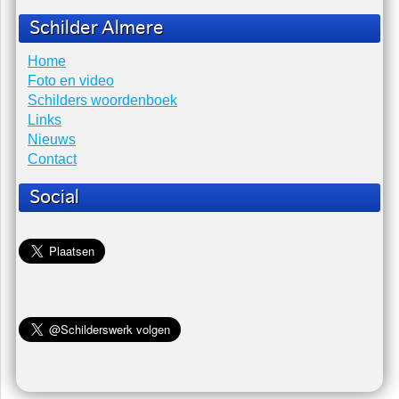
Hoe schilder ik een houten trap?
Vraag: Hoe schilder ik een houten trap? Antwoord Tapijt
(lijm) ver...
Kwasten verzorgen en bewaren
Vraag: Hoe kan ik het beste kwasten schoonmaken en
bewaren? Antwoord S...
Hoelang mag schildersplakband blijven zitten
Vraag: Hoelang mag schilderplakband (tape) blijven zitten?
Antwoord: Papier plakband of sc...
Schilder Almere
Home
Foto en video
Schilders woordenboek
Links
Nieuws
Contact
Social