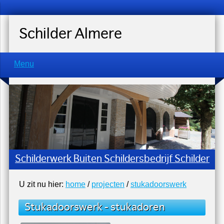
Schilder Almere
Menu
Schilderwerk Buiten Schildersbedrijf Schilder
U zit nu hier:
home
/
projecten
/
stukadoorswerk
Stukadoorswerk - stukadoren